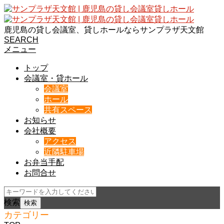
鹿児島の貸し会議室、貸しホールならサンプラザ天文館
SEARCH
メニュー
トップ
会議室・貸ホール
会議室
ホール
共有スペース
お知らせ
会社概要
アクセス
近隣駐車場
お弁当手配
お問合せ
検索
カテゴリー