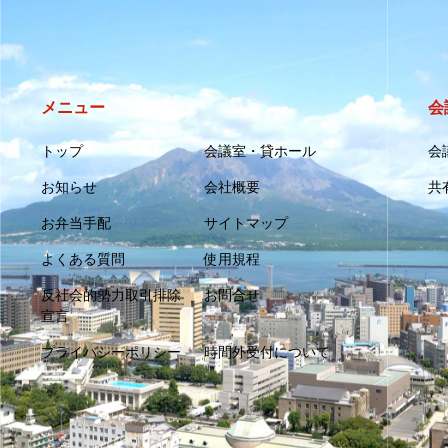
メニュー
会
トップ
会議室・貸ホール
会
お知らせ
会社概要
共
お弁当手配
サイトマップ
よくある質問
使用規程
反社会的勢力取引排除
お問合せ
宣言
プライバシーポリシー
時間外受付について