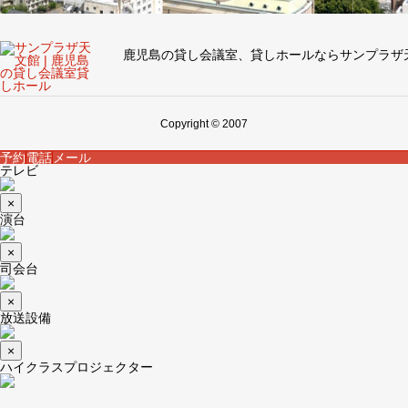
鹿児島の貸し会議室、貸しホールならサンプラザ
Copyright © 2007
予約
電話
メール
テレビ
×
演台
×
司会台
×
放送設備
×
ハイクラスプロジェクター